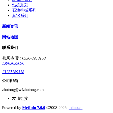
钻机系列
石油机械系列
其它系列
新闻资讯
网站地图
联系我们
联系电话：0536-8950168
13963635096
13127189318
公司邮箱
zhutong@wfzhutong.com
友情链接
Powered by
MetInfo 7.0.0
©2008-2026
mituo.cn