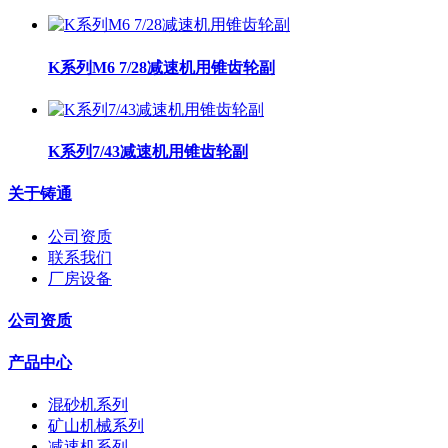
K系列M6 7/28减速机用锥齿轮副
K系列7/43减速机用锥齿轮副
关于铸通
公司资质
联系我们
厂房设备
公司资质
产品中心
混砂机系列
矿山机械系列
减速机系列