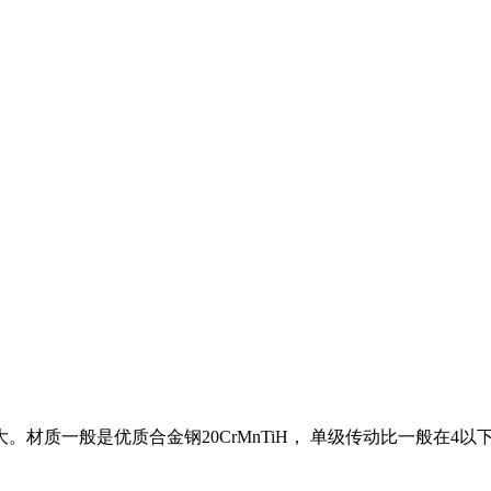
一般是优质合金钢20CrMnTiH， 单级传动比一般在4以下。传