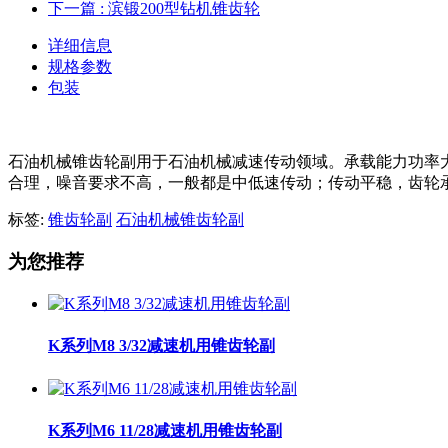
下一篇
: 滨锻200型钻机锥齿轮
详细信息
规格参数
包装
石油机械锥齿轮副用于石油机械减速传动领域。承载能力功率大。材
合理，噪音要求不高，一般都是中低速传动；传动平稳，齿轮
标签:
锥齿轮副
石油机械锥齿轮副
为您推荐
K系列M8 3/32减速机用锥齿轮副
K系列M6 11/28减速机用锥齿轮副