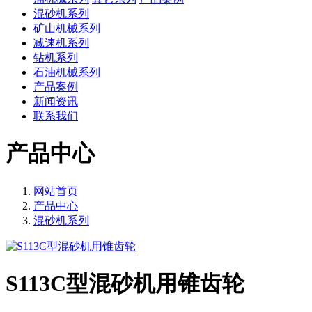
混砂机系列
矿山机械系列
减速机系列
钻机系列
石油机械系列
产品案例
新闻资讯
联系我们
产品中心
网站首页
产品中心
混砂机系列
S113C型混砂机用锥齿轮