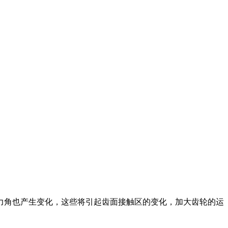
力角也产生变化，这些将引起齿面接触区的变化，加大齿轮的运