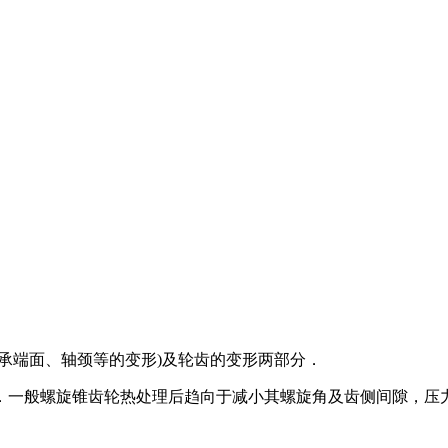
承端面、轴颈等的变形)及轮齿的变形两部分．
一般螺旋锥齿轮热处理后趋向于减小其螺旋角及齿侧间隙，压