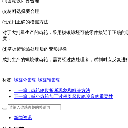
(a)齿轮设计要合理
(b)材料选择要合理
(c)采用正确的模锻方法
对于大批量生产的齿轮，采用模锻锻坯可使零件接近于正确的
度．
(d)掌握齿轮热处理后的变形规律
成批生产的螺旋锥齿轮，需要经过热处理者，试制时应反复进
标签:
螺旋伞齿轮
螺旋锥齿轮
上一篇
: 齿轮轮齿折断现象和解决方法
下一篇
: 减小齿轮加工过程引起齿轮噪音的重要性
新闻资讯