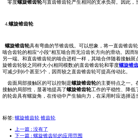
零度
螺旋锥齿轮
与直齿锥齿轮产生相同的支承负荷。因此，
4.
螺旋锥齿轮
螺旋锥齿轮
具有弯曲的节锥齿线。可以想象，将一直齿锥齿轮
啮合齿轮的相应“小段”相互啮合而无沿齿长方向的滑动。因
另一端。和直齿锥齿轮的啮合进程一样，其啮合伴随着接触斑
旋锥齿轮较之同样大小(相同模数)的直齿锥齿轮和零度
螺旋锥
可减少到6个甚至5个，因而较之直齿锥齿轮可提高传动比。
齿面局部接触区的可以控制是
螺旋锥齿轮
的主要特点之一。
接触的局部性，显著地提高了
螺旋锥齿轮
工作的平稳性、降低
的轮齿具有螺旋角，在传动中产生轴向力，在采用时应选择适
标签:
螺旋锥齿轮
锥齿轮
上一篇
: 没有了
下一篇
: 螺旋锥齿轮的应用范围