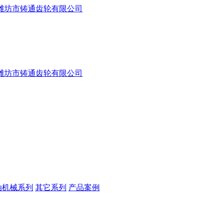
油机械系列
其它系列
产品案例