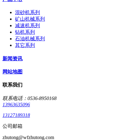
混砂机系列
矿山机械系列
减速机系列
钻机系列
石油机械系列
其它系列
新闻资讯
网站地图
联系我们
联系电话：0536-8950168
13963635096
13127189318
公司邮箱
zhutong@wfzhutong.com