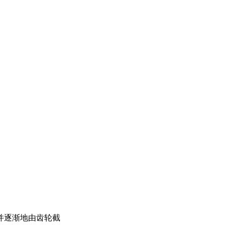
并逐渐地由齿轮截