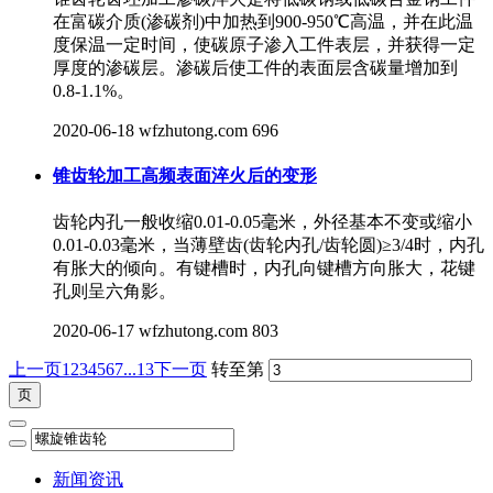
在富碳介质(渗碳剂)中加热到900-950℃高温，并在此温
度保温一定时间，使碳原子渗入工件表层，并获得一定
厚度的渗碳层。渗碳后使工件的表面层含碳量增加到
0.8-1.1%。
2020-06-18
wfzhutong.com
696
锥齿轮加工高频表面淬火后的变形
齿轮内孔一般收缩0.01-0.05毫米，外径基本不变或缩小
0.01-0.03毫米，当薄壁齿(齿轮内孔/齿轮圆)≥3/4时，内孔
有胀大的倾向。有键槽时，内孔向键槽方向胀大，花键
孔则呈六角影。
2020-06-17
wfzhutong.com
803
上一页
1
2
3
4
5
6
7
...13
下一页
转至第
新闻资讯