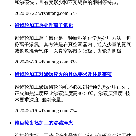
和渗碳快，且有变形少和不受钢种的限制等特点。
2020-06-22
wfzhutong.com
675
锥齿轮加工热处理离子氮化
锥齿轮加工离子氮化是一种新型的化学热处理方法，也
称离子渗氮。其方法是在真空容器内，通入少量的氨气
或氮氢混合气体，以真空容器为阳极，齿轮为阴极。
2020-06-20
wfzhutong.com
838
锥齿轮加工对渗碳淬火的具体要求及注意事项
锥齿轮加工渗碳齿轮的毛坯必须进行预先热处理正火，
正火加热温度应比渗碳温度高30-50℃。渗碳层深度=技
术要求深度+磨削余量。
2020-06-19
wfzhutong.com
774
锥齿轮齿坯加工的渗碳淬火
锥齿轮齿坯加工渗碳淬火是将低碳钢或低碳合金钢工件