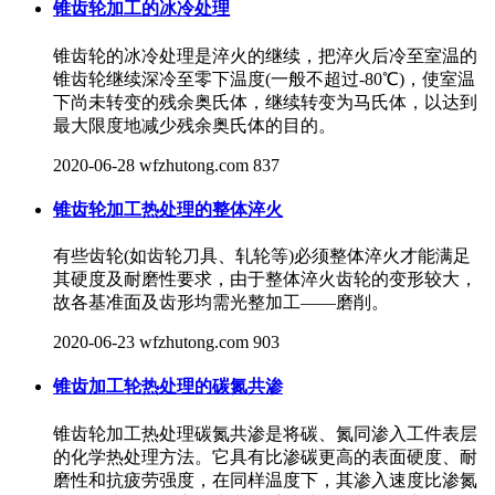
锥齿轮加工的冰冷处理
锥齿轮的冰冷处理是淬火的继续，把淬火后冷至室温的
锥齿轮继续深冷至零下温度(一般不超过-80℃)，使室温
下尚未转变的残余奥氏体，继续转变为马氏体，以达到
最大限度地减少残余奥氏体的目的。
2020-06-28
wfzhutong.com
837
锥齿轮加工热处理的整体淬火
有些齿轮(如齿轮刀具、轧轮等)必须整体淬火才能满足
其硬度及耐磨性要求，由于整体淬火齿轮的变形较大，
故各基准面及齿形均需光整加工——磨削。
2020-06-23
wfzhutong.com
903
锥齿加工轮热处理的碳氮共渗
​锥齿轮加工热处理碳氮共渗是将碳、氮同渗入工件表层
的化学热处理方法。它具有比渗碳更高的表面硬度、耐
磨性和抗疲劳强度，在同样温度下，其渗入速度比渗氮